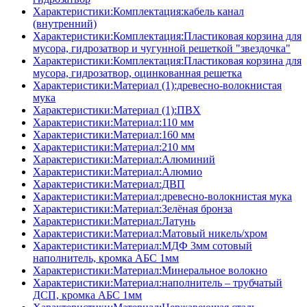
Характеристики:Комплектация:кабель канал
(внутренний)
Характеристики:Комплектация:Пластиковая корзина для
мусора, гидрозатвор и чугунной решеткой "звездочка"
Характеристики:Комплектация:Пластиковая корзина для
мусора, гидрозатвор, оцинкованная решетка
Характеристики:Материал (1):древесно-волокнистая
мука
Характеристики:Материал (1):ПВХ
Характеристики:Материал:110 мм
Характеристики:Материал:160 мм
Характеристики:Материал:210 мм
Характеристики:Материал:Алюминий
Характеристики:Материал:Алюмио
Характеристики:Материал:ДВП
Характеристики:Материал:древесно-волокнистая мука
Характеристики:Материал:Зелёная бронза
Характеристики:Материал:Латунь
Характеристики:Материал:Матовый никель/хром
Характеристики:Материал:МДФ 3мм сотовый
наполнитель, кромка AБC 1мм
Характеристики:Материал:Минеральное волокно
Характеристики:Материал:наполнитель – трубчатый
ДСП, кромка AБC 1мм