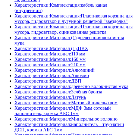
Характеристики:Комплектация:кабель канал
(внутренний)
Характеристики:Комплектация:Пластиковая корзина для
мусора, гидрозатвор и чугунной решеткой "звездочка"
Характеристики:Комплектация:Пластиковая корзина для
мусора, гидрозатвор, оцинкованная решетка
Характеристики:Материал (1):древесно-волокнистая
мука
Характеристики:Материал (1):ПВХ
Характеристики:Материал:110 мм
Характеристики:Материал:160 мм
Характеристики:Материал:210 мм
Характеристики:Материал:Алюминий
Характеристики:Материал:Алюмио
Характеристики:Материал:ДВП
Характеристики:Материал:древесно-волокнистая мука
Характеристики:Материал:Зелёная бронза
Характеристики:Материал:Латунь
Характеристики:Материал:Матовый никель/хром
Характеристики:Материал:МДФ 3мм сотовый
наполнитель, кромка AБC 1мм
Характеристики:Материал:Минеральное волокно
Характеристики:Материал:наполнитель – трубчатый
ДСП, кромка AБC 1мм