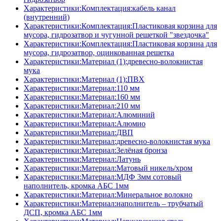
Характеристики:Комплектация:кабель канал
(внутренний)
Характеристики:Комплектация:Пластиковая корзина для
мусора, гидрозатвор и чугунной решеткой "звездочка"
Характеристики:Комплектация:Пластиковая корзина для
мусора, гидрозатвор, оцинкованная решетка
Характеристики:Материал (1):древесно-волокнистая
мука
Характеристики:Материал (1):ПВХ
Характеристики:Материал:110 мм
Характеристики:Материал:160 мм
Характеристики:Материал:210 мм
Характеристики:Материал:Алюминий
Характеристики:Материал:Алюмио
Характеристики:Материал:ДВП
Характеристики:Материал:древесно-волокнистая мука
Характеристики:Материал:Зелёная бронза
Характеристики:Материал:Латунь
Характеристики:Материал:Матовый никель/хром
Характеристики:Материал:МДФ 3мм сотовый
наполнитель, кромка AБC 1мм
Характеристики:Материал:Минеральное волокно
Характеристики:Материал:наполнитель – трубчатый
ДСП, кромка AБC 1мм