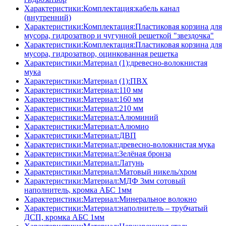
Характеристики:Комплектация:кабель канал
(внутренний)
Характеристики:Комплектация:Пластиковая корзина для
мусора, гидрозатвор и чугунной решеткой "звездочка"
Характеристики:Комплектация:Пластиковая корзина для
мусора, гидрозатвор, оцинкованная решетка
Характеристики:Материал (1):древесно-волокнистая
мука
Характеристики:Материал (1):ПВХ
Характеристики:Материал:110 мм
Характеристики:Материал:160 мм
Характеристики:Материал:210 мм
Характеристики:Материал:Алюминий
Характеристики:Материал:Алюмио
Характеристики:Материал:ДВП
Характеристики:Материал:древесно-волокнистая мука
Характеристики:Материал:Зелёная бронза
Характеристики:Материал:Латунь
Характеристики:Материал:Матовый никель/хром
Характеристики:Материал:МДФ 3мм сотовый
наполнитель, кромка AБC 1мм
Характеристики:Материал:Минеральное волокно
Характеристики:Материал:наполнитель – трубчатый
ДСП, кромка AБC 1мм