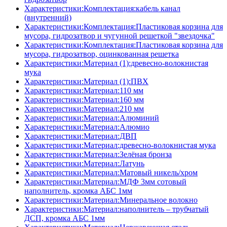
Характеристики:Комплектация:кабель канал
(внутренний)
Характеристики:Комплектация:Пластиковая корзина для
мусора, гидрозатвор и чугунной решеткой "звездочка"
Характеристики:Комплектация:Пластиковая корзина для
мусора, гидрозатвор, оцинкованная решетка
Характеристики:Материал (1):древесно-волокнистая
мука
Характеристики:Материал (1):ПВХ
Характеристики:Материал:110 мм
Характеристики:Материал:160 мм
Характеристики:Материал:210 мм
Характеристики:Материал:Алюминий
Характеристики:Материал:Алюмио
Характеристики:Материал:ДВП
Характеристики:Материал:древесно-волокнистая мука
Характеристики:Материал:Зелёная бронза
Характеристики:Материал:Латунь
Характеристики:Материал:Матовый никель/хром
Характеристики:Материал:МДФ 3мм сотовый
наполнитель, кромка AБC 1мм
Характеристики:Материал:Минеральное волокно
Характеристики:Материал:наполнитель – трубчатый
ДСП, кромка AБC 1мм