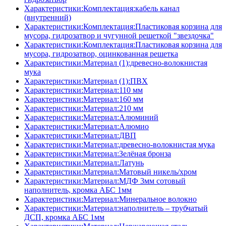
Характеристики:Комплектация:кабель канал
(внутренний)
Характеристики:Комплектация:Пластиковая корзина для
мусора, гидрозатвор и чугунной решеткой "звездочка"
Характеристики:Комплектация:Пластиковая корзина для
мусора, гидрозатвор, оцинкованная решетка
Характеристики:Материал (1):древесно-волокнистая
мука
Характеристики:Материал (1):ПВХ
Характеристики:Материал:110 мм
Характеристики:Материал:160 мм
Характеристики:Материал:210 мм
Характеристики:Материал:Алюминий
Характеристики:Материал:Алюмио
Характеристики:Материал:ДВП
Характеристики:Материал:древесно-волокнистая мука
Характеристики:Материал:Зелёная бронза
Характеристики:Материал:Латунь
Характеристики:Материал:Матовый никель/хром
Характеристики:Материал:МДФ 3мм сотовый
наполнитель, кромка AБC 1мм
Характеристики:Материал:Минеральное волокно
Характеристики:Материал:наполнитель – трубчатый
ДСП, кромка AБC 1мм