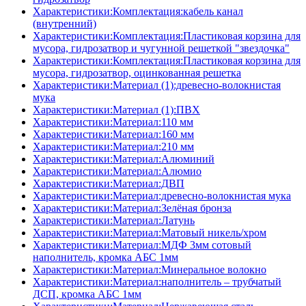
Характеристики:Комплектация:кабель канал
(внутренний)
Характеристики:Комплектация:Пластиковая корзина для
мусора, гидрозатвор и чугунной решеткой "звездочка"
Характеристики:Комплектация:Пластиковая корзина для
мусора, гидрозатвор, оцинкованная решетка
Характеристики:Материал (1):древесно-волокнистая
мука
Характеристики:Материал (1):ПВХ
Характеристики:Материал:110 мм
Характеристики:Материал:160 мм
Характеристики:Материал:210 мм
Характеристики:Материал:Алюминий
Характеристики:Материал:Алюмио
Характеристики:Материал:ДВП
Характеристики:Материал:древесно-волокнистая мука
Характеристики:Материал:Зелёная бронза
Характеристики:Материал:Латунь
Характеристики:Материал:Матовый никель/хром
Характеристики:Материал:МДФ 3мм сотовый
наполнитель, кромка AБC 1мм
Характеристики:Материал:Минеральное волокно
Характеристики:Материал:наполнитель – трубчатый
ДСП, кромка AБC 1мм