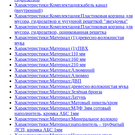
Характеристики:Комплектация:кабель канал
(внутренний)
Характеристики:Комплектация:Пластиковая корзина для
мусора, гидрозатвор и чугунной решеткой "звездочка"
Характеристики:Комплектация:Пластиковая корзина для
мусора, гидрозатвор, оцинкованная решетка
Характеристики:Материал (1):древесно-волокнистая
мука
Характеристики:Материал (1):ПВХ
Характеристики:Материал:110 мм
Характеристики:Материал:160 мм
Характеристики:Материал:210 мм
Характеристики:Материал:Алюминий
Характеристики:Материал:Алюмио
Характеристики:Материал:ДВП
Характеристики:Материал:древесно-волокнистая мука
Характеристики:Материал:Зелёная бронза
Характеристики:Материал:Латунь
Характеристики:Материал:Матовый никель/хром
Характеристики:Материал:МДФ 3мм сотовый
наполнитель, кромка AБC 1мм
Характеристики:Материал:Минеральное волокно
Характеристики:Материал:наполнитель – трубчатый
ДСП, кромка AБC 1мм