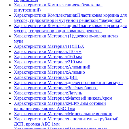
Характеристики:Комплектация:кабель канал
(внутренний)
Характеристики:Комплектация:Пластиковая корзина для
мусора, гидрозатвор и чугунной решеткой "звездочка"
Характеристики:Комплектация:Пластиковая корзина для
мусора, гидрозатвор, оцинкованная решетка
Характеристики:Материал (1):древесно-волокнистая
мука
Характеристики:Материал (1):ПВХ
Характеристики:Материал:110 мм
Характеристики:Материал:160 мм
Характеристики:Материал:210 мм
Характеристики:Материал:Алюминий
Характеристики:Материал:Алюмио
Характеристики:Материал:ДВП
Характеристики:Материал:древесно-волокнистая мука
Характеристики:Материал:Зелёная бронза
Характеристики:Материал:Латунь
Характеристики:Материал:Матовый никель/хром
Характеристики:Материал:МДФ 3мм сотовый
наполнитель, кромка AБC 1мм
Характеристики:Материал:Минеральное волокно
Характеристики:Материал:наполнитель – трубчатый
ДСП, кромка AБC 1мм