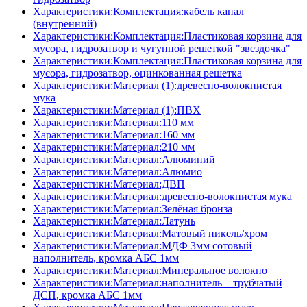
Характеристики:Комплектация:кабель канал
(внутренний)
Характеристики:Комплектация:Пластиковая корзина для
мусора, гидрозатвор и чугунной решеткой "звездочка"
Характеристики:Комплектация:Пластиковая корзина для
мусора, гидрозатвор, оцинкованная решетка
Характеристики:Материал (1):древесно-волокнистая
мука
Характеристики:Материал (1):ПВХ
Характеристики:Материал:110 мм
Характеристики:Материал:160 мм
Характеристики:Материал:210 мм
Характеристики:Материал:Алюминий
Характеристики:Материал:Алюмио
Характеристики:Материал:ДВП
Характеристики:Материал:древесно-волокнистая мука
Характеристики:Материал:Зелёная бронза
Характеристики:Материал:Латунь
Характеристики:Материал:Матовый никель/хром
Характеристики:Материал:МДФ 3мм сотовый
наполнитель, кромка AБC 1мм
Характеристики:Материал:Минеральное волокно
Характеристики:Материал:наполнитель – трубчатый
ДСП, кромка AБC 1мм