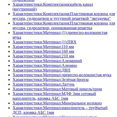
Характеристики:Комплектация:кабель канал
(внутренний)
Характеристики:Комплектация:Пластиковая корзина для
мусора, гидрозатвор и чугунной решеткой "звездочка"
Характеристики:Комплектация:Пластиковая корзина для
мусора, гидрозатвор, оцинкованная решетка
Характеристики:Материал (1):древесно-волокнистая
мука
Характеристики:Материал (1):ПВХ
Характеристики:Материал:110 мм
Характеристики:Материал:160 мм
Характеристики:Материал:210 мм
Характеристики:Материал:Алюминий
Характеристики:Материал:Алюмио
Характеристики:Материал:ДВП
Характеристики:Материал:древесно-волокнистая мука
Характеристики:Материал:Зелёная бронза
Характеристики:Материал:Латунь
Характеристики:Материал:Матовый никель/хром
Характеристики:Материал:МДФ 3мм сотовый
наполнитель, кромка AБC 1мм
Характеристики:Материал:Минеральное волокно
Характеристики:Материал:наполнитель – трубчатый
ДСП, кромка AБC 1мм