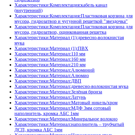
Характеристики:Комплектация:кабель канал
(внутренний)
Характеристики:Комплектация:Пластиковая корзина для
мусора, гидрозатвор и чугунной решеткой "звездочка"
Характеристики:Комплектация:Пластиковая корзина для
мусора, гидрозатвор, оцинкованная решетка
Характеристики:Материал (1):древесно-волокнистая
мука
Характеристики:Материал (1):ПВХ
Характеристики:Материал:110 мм
Характеристики:Материал:160 мм
Характеристики:Материал:210 мм
Характеристики:Материал:Алюминий
Характеристики:Материал:Алюмио
Характеристики:Материал:ДВП
Характеристики:Материал:древесно-волокнистая мука
Характеристики:Материал:Зелёная бронза
Характеристики:Материал:Латунь
Характеристики:Материал:Матовый никель/хром
Характеристики:Материал:МДФ 3мм сотовый
наполнитель, кромка AБC 1мм
Характеристики:Материал:Минеральное волокно
Характеристики:Материал:наполнитель – трубчатый
ДСП, кромка AБC 1мм