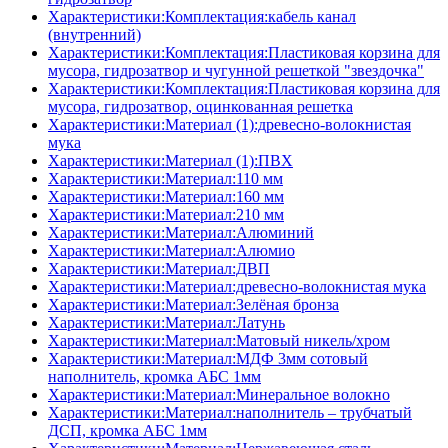
Характеристики:Комплектация:кабель канал
(внутренний)
Характеристики:Комплектация:Пластиковая корзина для
мусора, гидрозатвор и чугунной решеткой "звездочка"
Характеристики:Комплектация:Пластиковая корзина для
мусора, гидрозатвор, оцинкованная решетка
Характеристики:Материал (1):древесно-волокнистая
мука
Характеристики:Материал (1):ПВХ
Характеристики:Материал:110 мм
Характеристики:Материал:160 мм
Характеристики:Материал:210 мм
Характеристики:Материал:Алюминий
Характеристики:Материал:Алюмио
Характеристики:Материал:ДВП
Характеристики:Материал:древесно-волокнистая мука
Характеристики:Материал:Зелёная бронза
Характеристики:Материал:Латунь
Характеристики:Материал:Матовый никель/хром
Характеристики:Материал:МДФ 3мм сотовый
наполнитель, кромка AБC 1мм
Характеристики:Материал:Минеральное волокно
Характеристики:Материал:наполнитель – трубчатый
ДСП, кромка AБC 1мм