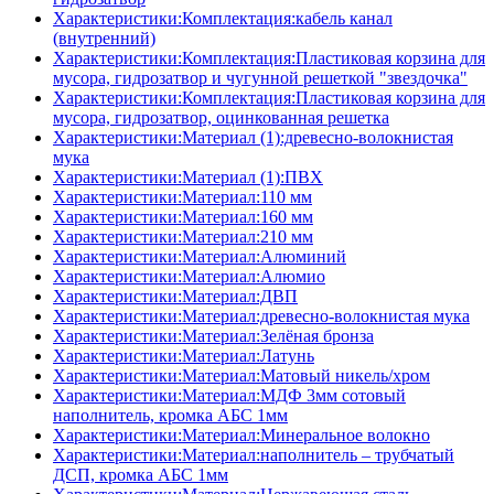
Характеристики:Комплектация:кабель канал
(внутренний)
Характеристики:Комплектация:Пластиковая корзина для
мусора, гидрозатвор и чугунной решеткой "звездочка"
Характеристики:Комплектация:Пластиковая корзина для
мусора, гидрозатвор, оцинкованная решетка
Характеристики:Материал (1):древесно-волокнистая
мука
Характеристики:Материал (1):ПВХ
Характеристики:Материал:110 мм
Характеристики:Материал:160 мм
Характеристики:Материал:210 мм
Характеристики:Материал:Алюминий
Характеристики:Материал:Алюмио
Характеристики:Материал:ДВП
Характеристики:Материал:древесно-волокнистая мука
Характеристики:Материал:Зелёная бронза
Характеристики:Материал:Латунь
Характеристики:Материал:Матовый никель/хром
Характеристики:Материал:МДФ 3мм сотовый
наполнитель, кромка AБC 1мм
Характеристики:Материал:Минеральное волокно
Характеристики:Материал:наполнитель – трубчатый
ДСП, кромка AБC 1мм