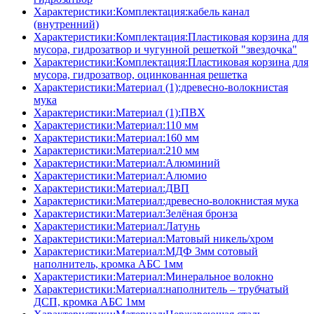
Характеристики:Комплектация:кабель канал
(внутренний)
Характеристики:Комплектация:Пластиковая корзина для
мусора, гидрозатвор и чугунной решеткой "звездочка"
Характеристики:Комплектация:Пластиковая корзина для
мусора, гидрозатвор, оцинкованная решетка
Характеристики:Материал (1):древесно-волокнистая
мука
Характеристики:Материал (1):ПВХ
Характеристики:Материал:110 мм
Характеристики:Материал:160 мм
Характеристики:Материал:210 мм
Характеристики:Материал:Алюминий
Характеристики:Материал:Алюмио
Характеристики:Материал:ДВП
Характеристики:Материал:древесно-волокнистая мука
Характеристики:Материал:Зелёная бронза
Характеристики:Материал:Латунь
Характеристики:Материал:Матовый никель/хром
Характеристики:Материал:МДФ 3мм сотовый
наполнитель, кромка AБC 1мм
Характеристики:Материал:Минеральное волокно
Характеристики:Материал:наполнитель – трубчатый
ДСП, кромка AБC 1мм