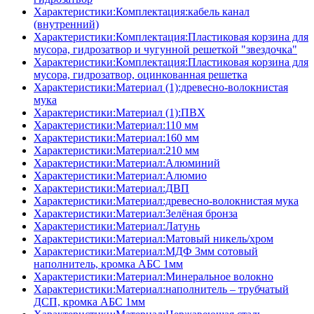
Характеристики:Комплектация:кабель канал
(внутренний)
Характеристики:Комплектация:Пластиковая корзина для
мусора, гидрозатвор и чугунной решеткой "звездочка"
Характеристики:Комплектация:Пластиковая корзина для
мусора, гидрозатвор, оцинкованная решетка
Характеристики:Материал (1):древесно-волокнистая
мука
Характеристики:Материал (1):ПВХ
Характеристики:Материал:110 мм
Характеристики:Материал:160 мм
Характеристики:Материал:210 мм
Характеристики:Материал:Алюминий
Характеристики:Материал:Алюмио
Характеристики:Материал:ДВП
Характеристики:Материал:древесно-волокнистая мука
Характеристики:Материал:Зелёная бронза
Характеристики:Материал:Латунь
Характеристики:Материал:Матовый никель/хром
Характеристики:Материал:МДФ 3мм сотовый
наполнитель, кромка AБC 1мм
Характеристики:Материал:Минеральное волокно
Характеристики:Материал:наполнитель – трубчатый
ДСП, кромка AБC 1мм