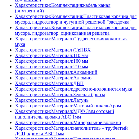
Характеристики:Комплектация:кабель канал
(внутренний)
Характеристики:Комплектация:Пластиковая корзина для
мусора, гидрозатвор и чугунной решеткой "звездочка"
Характеристики:Комплектация:Пластиковая корзина для
мусора, гидрозатвор, оцинкованная решетка
Характеристики:Материал (1):древесно-волокнистая
мука
Характеристики:Материал (1):ПВХ
Характеристики:Материал:110 мм
Характеристики:Материал:160 мм
Характеристики:Материал:210 мм
Характеристики:Материал:Алюминий
Характеристики:Материал:Алюмио
Характеристики:Материал:ДВП
Характеристики:Материал:древесно-волокнистая мука
Характеристики:Материал:Зелёная бронза
Характеристики:Материал:Латунь
Характеристики:Материал:Матовый никель/хром
Характеристики:Материал:МДФ 3мм сотовый
наполнитель, кромка AБC 1мм
Характеристики:Материал:Минеральное волокно
Характеристики:Материал:наполнитель – трубчатый
ДСП, кромка AБC 1мм