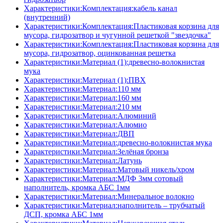
Характеристики:Комплектация:кабель канал
(внутренний)
Характеристики:Комплектация:Пластиковая корзина для
мусора, гидрозатвор и чугунной решеткой "звездочка"
Характеристики:Комплектация:Пластиковая корзина для
мусора, гидрозатвор, оцинкованная решетка
Характеристики:Материал (1):древесно-волокнистая
мука
Характеристики:Материал (1):ПВХ
Характеристики:Материал:110 мм
Характеристики:Материал:160 мм
Характеристики:Материал:210 мм
Характеристики:Материал:Алюминий
Характеристики:Материал:Алюмио
Характеристики:Материал:ДВП
Характеристики:Материал:древесно-волокнистая мука
Характеристики:Материал:Зелёная бронза
Характеристики:Материал:Латунь
Характеристики:Материал:Матовый никель/хром
Характеристики:Материал:МДФ 3мм сотовый
наполнитель, кромка AБC 1мм
Характеристики:Материал:Минеральное волокно
Характеристики:Материал:наполнитель – трубчатый
ДСП, кромка AБC 1мм