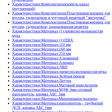
Характеристики:Комплектация:кабель канал
(внутренний)
Характеристики:Комплектация:Пластиковая корзина для
мусора, гидрозатвор и чугунной решеткой "звездочка"
Характеристики:Комплектация:Пластиковая корзина для
мусора, гидрозатвор, оцинкованная решетка
Характеристики:Материал (1):древесно-волокнистая
мука
Характеристики:Материал (1):ПВХ
Характеристики:Материал:110 мм
Характеристики:Материал:160 мм
Характеристики:Материал:210 мм
Характеристики:Материал:Алюминий
Характеристики:Материал:Алюмио
Характеристики:Материал:ДВП
Характеристики:Материал:древесно-волокнистая мука
Характеристики:Материал:Зелёная бронза
Характеристики:Материал:Латунь
Характеристики:Материал:Матовый никель/хром
Характеристики:Материал:МДФ 3мм сотовый
наполнитель, кромка AБC 1мм
Характеристики:Материал:Минеральное волокно
Характеристики:Материал:наполнитель – трубчатый
ДСП, кромка AБC 1мм