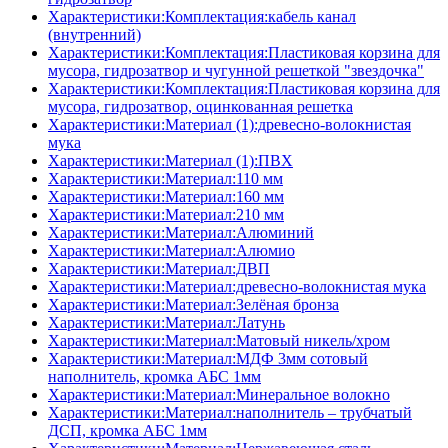
Характеристики:Комплектация:кабель канал
(внутренний)
Характеристики:Комплектация:Пластиковая корзина для
мусора, гидрозатвор и чугунной решеткой "звездочка"
Характеристики:Комплектация:Пластиковая корзина для
мусора, гидрозатвор, оцинкованная решетка
Характеристики:Материал (1):древесно-волокнистая
мука
Характеристики:Материал (1):ПВХ
Характеристики:Материал:110 мм
Характеристики:Материал:160 мм
Характеристики:Материал:210 мм
Характеристики:Материал:Алюминий
Характеристики:Материал:Алюмио
Характеристики:Материал:ДВП
Характеристики:Материал:древесно-волокнистая мука
Характеристики:Материал:Зелёная бронза
Характеристики:Материал:Латунь
Характеристики:Материал:Матовый никель/хром
Характеристики:Материал:МДФ 3мм сотовый
наполнитель, кромка AБC 1мм
Характеристики:Материал:Минеральное волокно
Характеристики:Материал:наполнитель – трубчатый
ДСП, кромка AБC 1мм