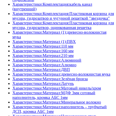
Характеристики:Комплектация:кабель канал
(внутренний)
Характеристики:Комплектация:Пластиковая корзина для
мусора, гидрозатвор и чугунной решеткой "звездочка"
Характеристики:Комплектация:Пластиковая корзина для
мусора, гидрозатвор, оцинкованная решетка
Характеристики:Материал (1):древесно-волокнистая
мука
Характеристики:Материал (1):ПВХ
Характеристики:Материал:110 мм
Характеристики:Материал:160 мм
Характеристики:Материал:210 мм
Характеристики:Материал:Алюминий
Характеристики:Материал:Алюмио
Характеристики:Материал:ДВП
Характеристики:Материал:древесно-волокнистая мука
Характеристики:Материал:Зелёная бронза
Характеристики:Материал:Латунь
Характеристики:Материал:Матовый никель/хром
Характеристики:Материал:МДФ 3мм сотовый
наполнитель, кромка AБC 1мм
Характеристики:Материал:Минеральное волокно
Характеристики:Материал:наполнитель – трубчатый
ДСП, кромка AБC 1мм