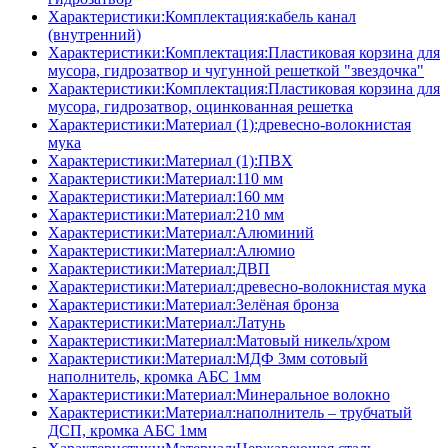
Характеристики:Комплектация:кабель канал
(внутренний)
Характеристики:Комплектация:Пластиковая корзина для
мусора, гидрозатвор и чугунной решеткой "звездочка"
Характеристики:Комплектация:Пластиковая корзина для
мусора, гидрозатвор, оцинкованная решетка
Характеристики:Материал (1):древесно-волокнистая
мука
Характеристики:Материал (1):ПВХ
Характеристики:Материал:110 мм
Характеристики:Материал:160 мм
Характеристики:Материал:210 мм
Характеристики:Материал:Алюминий
Характеристики:Материал:Алюмио
Характеристики:Материал:ДВП
Характеристики:Материал:древесно-волокнистая мука
Характеристики:Материал:Зелёная бронза
Характеристики:Материал:Латунь
Характеристики:Материал:Матовый никель/хром
Характеристики:Материал:МДФ 3мм сотовый
наполнитель, кромка AБC 1мм
Характеристики:Материал:Минеральное волокно
Характеристики:Материал:наполнитель – трубчатый
ДСП, кромка AБC 1мм