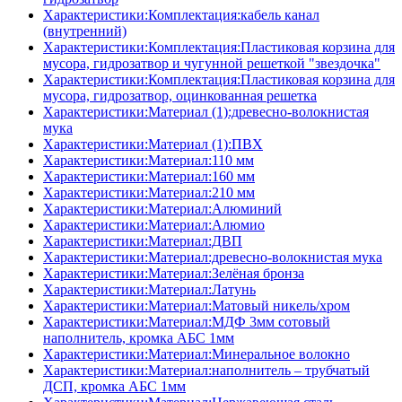
Характеристики:Комплектация:кабель канал
(внутренний)
Характеристики:Комплектация:Пластиковая корзина для
мусора, гидрозатвор и чугунной решеткой "звездочка"
Характеристики:Комплектация:Пластиковая корзина для
мусора, гидрозатвор, оцинкованная решетка
Характеристики:Материал (1):древесно-волокнистая
мука
Характеристики:Материал (1):ПВХ
Характеристики:Материал:110 мм
Характеристики:Материал:160 мм
Характеристики:Материал:210 мм
Характеристики:Материал:Алюминий
Характеристики:Материал:Алюмио
Характеристики:Материал:ДВП
Характеристики:Материал:древесно-волокнистая мука
Характеристики:Материал:Зелёная бронза
Характеристики:Материал:Латунь
Характеристики:Материал:Матовый никель/хром
Характеристики:Материал:МДФ 3мм сотовый
наполнитель, кромка AБC 1мм
Характеристики:Материал:Минеральное волокно
Характеристики:Материал:наполнитель – трубчатый
ДСП, кромка AБC 1мм