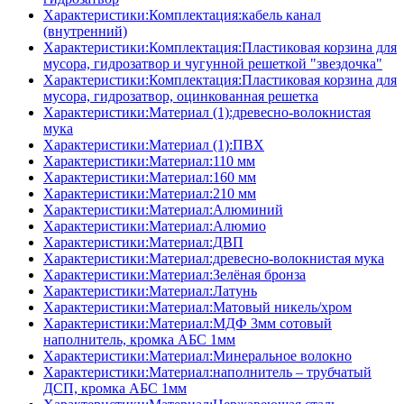
Характеристики:Комплектация:кабель канал
(внутренний)
Характеристики:Комплектация:Пластиковая корзина для
мусора, гидрозатвор и чугунной решеткой "звездочка"
Характеристики:Комплектация:Пластиковая корзина для
мусора, гидрозатвор, оцинкованная решетка
Характеристики:Материал (1):древесно-волокнистая
мука
Характеристики:Материал (1):ПВХ
Характеристики:Материал:110 мм
Характеристики:Материал:160 мм
Характеристики:Материал:210 мм
Характеристики:Материал:Алюминий
Характеристики:Материал:Алюмио
Характеристики:Материал:ДВП
Характеристики:Материал:древесно-волокнистая мука
Характеристики:Материал:Зелёная бронза
Характеристики:Материал:Латунь
Характеристики:Материал:Матовый никель/хром
Характеристики:Материал:МДФ 3мм сотовый
наполнитель, кромка AБC 1мм
Характеристики:Материал:Минеральное волокно
Характеристики:Материал:наполнитель – трубчатый
ДСП, кромка AБC 1мм