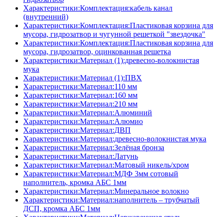
Характеристики:Комплектация:кабель канал
(внутренний)
Характеристики:Комплектация:Пластиковая корзина для
мусора, гидрозатвор и чугунной решеткой "звездочка"
Характеристики:Комплектация:Пластиковая корзина для
мусора, гидрозатвор, оцинкованная решетка
Характеристики:Материал (1):древесно-волокнистая
мука
Характеристики:Материал (1):ПВХ
Характеристики:Материал:110 мм
Характеристики:Материал:160 мм
Характеристики:Материал:210 мм
Характеристики:Материал:Алюминий
Характеристики:Материал:Алюмио
Характеристики:Материал:ДВП
Характеристики:Материал:древесно-волокнистая мука
Характеристики:Материал:Зелёная бронза
Характеристики:Материал:Латунь
Характеристики:Материал:Матовый никель/хром
Характеристики:Материал:МДФ 3мм сотовый
наполнитель, кромка AБC 1мм
Характеристики:Материал:Минеральное волокно
Характеристики:Материал:наполнитель – трубчатый
ДСП, кромка AБC 1мм