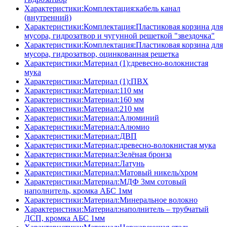
Характеристики:Комплектация:кабель канал
(внутренний)
Характеристики:Комплектация:Пластиковая корзина для
мусора, гидрозатвор и чугунной решеткой "звездочка"
Характеристики:Комплектация:Пластиковая корзина для
мусора, гидрозатвор, оцинкованная решетка
Характеристики:Материал (1):древесно-волокнистая
мука
Характеристики:Материал (1):ПВХ
Характеристики:Материал:110 мм
Характеристики:Материал:160 мм
Характеристики:Материал:210 мм
Характеристики:Материал:Алюминий
Характеристики:Материал:Алюмио
Характеристики:Материал:ДВП
Характеристики:Материал:древесно-волокнистая мука
Характеристики:Материал:Зелёная бронза
Характеристики:Материал:Латунь
Характеристики:Материал:Матовый никель/хром
Характеристики:Материал:МДФ 3мм сотовый
наполнитель, кромка AБC 1мм
Характеристики:Материал:Минеральное волокно
Характеристики:Материал:наполнитель – трубчатый
ДСП, кромка AБC 1мм