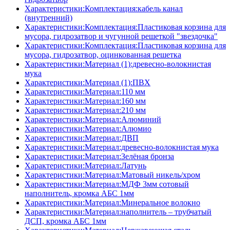
Характеристики:Комплектация:кабель канал
(внутренний)
Характеристики:Комплектация:Пластиковая корзина для
мусора, гидрозатвор и чугунной решеткой "звездочка"
Характеристики:Комплектация:Пластиковая корзина для
мусора, гидрозатвор, оцинкованная решетка
Характеристики:Материал (1):древесно-волокнистая
мука
Характеристики:Материал (1):ПВХ
Характеристики:Материал:110 мм
Характеристики:Материал:160 мм
Характеристики:Материал:210 мм
Характеристики:Материал:Алюминий
Характеристики:Материал:Алюмио
Характеристики:Материал:ДВП
Характеристики:Материал:древесно-волокнистая мука
Характеристики:Материал:Зелёная бронза
Характеристики:Материал:Латунь
Характеристики:Материал:Матовый никель/хром
Характеристики:Материал:МДФ 3мм сотовый
наполнитель, кромка AБC 1мм
Характеристики:Материал:Минеральное волокно
Характеристики:Материал:наполнитель – трубчатый
ДСП, кромка AБC 1мм