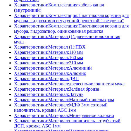
Характеристики:Комплектация:кабель канал
(внутренний)
Характеристики:Комплектация:Пластиковая корзина для
мусора, гидрозатвор и чугунной решеткой "звездочка"
Характеристики:Комплектация:Пластиковая корзина для
мусора, гидрозатвор, оцинкованная решетка
Характеристики:Материал (1):древесно-волокнистая
мука
Характеристики:Материал (1):ПВХ
Характеристики:Материал:110 мм
Характеристики:Материал:160 мм
Характеристики:Материал:210 мм
Характеристики:Материал:Алюминий
Характеристики:Материал:Алюмио
Характеристики:Материал:ДВП
Характеристики:Материал:древесно-волокнистая мука
Характеристики:Материал:Зелёная бронза
Характеристики:Материал:Латунь
Характеристики:Материал:Матовый никель/хром
Характеристики:Материал:МДФ 3мм сотовый
наполнитель, кромка AБC 1мм
Характеристики:Материал:Минеральное волокно
Характеристики:Материал:наполнитель – трубчатый
ДСП, кромка AБC 1мм