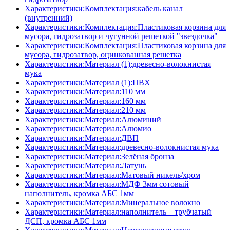
Характеристики:Комплектация:кабель канал
(внутренний)
Характеристики:Комплектация:Пластиковая корзина для
мусора, гидрозатвор и чугунной решеткой "звездочка"
Характеристики:Комплектация:Пластиковая корзина для
мусора, гидрозатвор, оцинкованная решетка
Характеристики:Материал (1):древесно-волокнистая
мука
Характеристики:Материал (1):ПВХ
Характеристики:Материал:110 мм
Характеристики:Материал:160 мм
Характеристики:Материал:210 мм
Характеристики:Материал:Алюминий
Характеристики:Материал:Алюмио
Характеристики:Материал:ДВП
Характеристики:Материал:древесно-волокнистая мука
Характеристики:Материал:Зелёная бронза
Характеристики:Материал:Латунь
Характеристики:Материал:Матовый никель/хром
Характеристики:Материал:МДФ 3мм сотовый
наполнитель, кромка AБC 1мм
Характеристики:Материал:Минеральное волокно
Характеристики:Материал:наполнитель – трубчатый
ДСП, кромка AБC 1мм