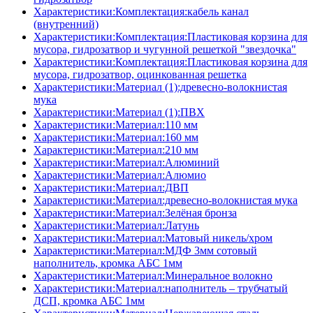
Характеристики:Комплектация:кабель канал
(внутренний)
Характеристики:Комплектация:Пластиковая корзина для
мусора, гидрозатвор и чугунной решеткой "звездочка"
Характеристики:Комплектация:Пластиковая корзина для
мусора, гидрозатвор, оцинкованная решетка
Характеристики:Материал (1):древесно-волокнистая
мука
Характеристики:Материал (1):ПВХ
Характеристики:Материал:110 мм
Характеристики:Материал:160 мм
Характеристики:Материал:210 мм
Характеристики:Материал:Алюминий
Характеристики:Материал:Алюмио
Характеристики:Материал:ДВП
Характеристики:Материал:древесно-волокнистая мука
Характеристики:Материал:Зелёная бронза
Характеристики:Материал:Латунь
Характеристики:Материал:Матовый никель/хром
Характеристики:Материал:МДФ 3мм сотовый
наполнитель, кромка AБC 1мм
Характеристики:Материал:Минеральное волокно
Характеристики:Материал:наполнитель – трубчатый
ДСП, кромка AБC 1мм