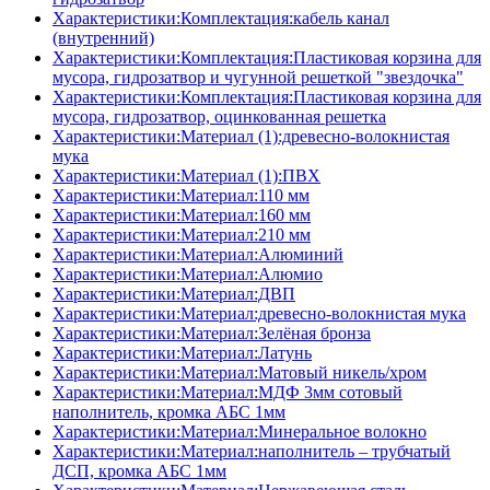
Характеристики:Комплектация:кабель канал
(внутренний)
Характеристики:Комплектация:Пластиковая корзина для
мусора, гидрозатвор и чугунной решеткой "звездочка"
Характеристики:Комплектация:Пластиковая корзина для
мусора, гидрозатвор, оцинкованная решетка
Характеристики:Материал (1):древесно-волокнистая
мука
Характеристики:Материал (1):ПВХ
Характеристики:Материал:110 мм
Характеристики:Материал:160 мм
Характеристики:Материал:210 мм
Характеристики:Материал:Алюминий
Характеристики:Материал:Алюмио
Характеристики:Материал:ДВП
Характеристики:Материал:древесно-волокнистая мука
Характеристики:Материал:Зелёная бронза
Характеристики:Материал:Латунь
Характеристики:Материал:Матовый никель/хром
Характеристики:Материал:МДФ 3мм сотовый
наполнитель, кромка AБC 1мм
Характеристики:Материал:Минеральное волокно
Характеристики:Материал:наполнитель – трубчатый
ДСП, кромка AБC 1мм