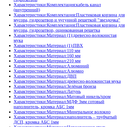
Характеристики:Комплектация:кабель канал
(внутренний)
Характеристики:Комплектация:Пластиковая корзина для
мусора, гидрозатвор и чугунной решеткой "звездочка"
Характеристики:Комплектация:Пластиковая корзина для
мусора, гидрозатвор, оцинкованная решетка
Характеристики:Материал (1):древесно-волокнистая
мука
Характеристики:Материал (1):ПВХ
Характеристики:Материал:110 мм
Характеристики:Материал:160 мм
Характеристики:Материал:210 мм
Характеристики:Материал:Алюминий
Характеристики:Материал:Алюмио
Характеристики:Материал:ДВП
Характеристики:Материал:древесно-волокнистая мука
Характеристики:Материал:Зелёная бронза
Характеристики:Материал:Латунь
Характеристики:Материал:Матовый никель/хром
Характеристики:Материал:МДФ 3мм сотовый
наполнитель, кромка AБC 1мм
Характеристики:Материал:Минеральное волокно
Характеристики:Материал:наполнитель – трубчатый
ДСП, кромка AБC 1мм