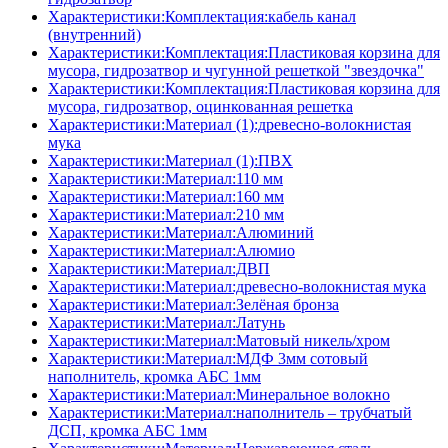
Характеристики:Комплектация:кабель канал
(внутренний)
Характеристики:Комплектация:Пластиковая корзина для
мусора, гидрозатвор и чугунной решеткой "звездочка"
Характеристики:Комплектация:Пластиковая корзина для
мусора, гидрозатвор, оцинкованная решетка
Характеристики:Материал (1):древесно-волокнистая
мука
Характеристики:Материал (1):ПВХ
Характеристики:Материал:110 мм
Характеристики:Материал:160 мм
Характеристики:Материал:210 мм
Характеристики:Материал:Алюминий
Характеристики:Материал:Алюмио
Характеристики:Материал:ДВП
Характеристики:Материал:древесно-волокнистая мука
Характеристики:Материал:Зелёная бронза
Характеристики:Материал:Латунь
Характеристики:Материал:Матовый никель/хром
Характеристики:Материал:МДФ 3мм сотовый
наполнитель, кромка AБC 1мм
Характеристики:Материал:Минеральное волокно
Характеристики:Материал:наполнитель – трубчатый
ДСП, кромка AБC 1мм