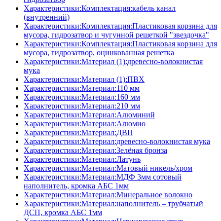
Характеристики:Комплектация:кабель канал
(внутренний)
Характеристики:Комплектация:Пластиковая корзина для
мусора, гидрозатвор и чугунной решеткой "звездочка"
Характеристики:Комплектация:Пластиковая корзина для
мусора, гидрозатвор, оцинкованная решетка
Характеристики:Материал (1):древесно-волокнистая
мука
Характеристики:Материал (1):ПВХ
Характеристики:Материал:110 мм
Характеристики:Материал:160 мм
Характеристики:Материал:210 мм
Характеристики:Материал:Алюминий
Характеристики:Материал:Алюмио
Характеристики:Материал:ДВП
Характеристики:Материал:древесно-волокнистая мука
Характеристики:Материал:Зелёная бронза
Характеристики:Материал:Латунь
Характеристики:Материал:Матовый никель/хром
Характеристики:Материал:МДФ 3мм сотовый
наполнитель, кромка AБC 1мм
Характеристики:Материал:Минеральное волокно
Характеристики:Материал:наполнитель – трубчатый
ДСП, кромка AБC 1мм