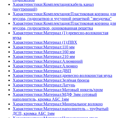
Характеристики:Комплектация:кабель канал
(внутренний)
Характеристики:Комплектация:Пластиковая корзина для
мусора, гидрозатвор и чугунной решеткой "звездочка"
Характеристики:Комплектация:Пластиковая корзина для
мусора, гидрозатвор, оцинкованная решетка
Характеристики:Материал (1):древесно-волокнистая
мука
Характеристики:Материал (1):ПВХ
Характеристики:Материал:110 мм
Характеристики:Материал:160 мм
Характеристики:Материал:210 мм
Характеристики:Материал:Алюминий
Характеристики:Материал:Алюмио
Характеристики:Материал:ДВП
Характеристики:Материал:древесно-волокнистая мука
Характеристики:Материал:Зелёная бронза
Характеристики:Материал:Латунь
Характеристики:Материал:Матовый никель/хром
Характеристики:Материал:МДФ 3мм сотовый
наполнитель, кромка AБC 1мм
Характеристики:Материал:Минеральное волокно
Характеристики:Материал:наполнитель – трубчатый
ДСП, кромка AБC 1мм