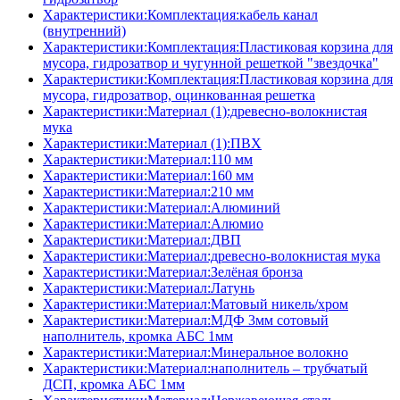
Характеристики:Комплектация:кабель канал
(внутренний)
Характеристики:Комплектация:Пластиковая корзина для
мусора, гидрозатвор и чугунной решеткой "звездочка"
Характеристики:Комплектация:Пластиковая корзина для
мусора, гидрозатвор, оцинкованная решетка
Характеристики:Материал (1):древесно-волокнистая
мука
Характеристики:Материал (1):ПВХ
Характеристики:Материал:110 мм
Характеристики:Материал:160 мм
Характеристики:Материал:210 мм
Характеристики:Материал:Алюминий
Характеристики:Материал:Алюмио
Характеристики:Материал:ДВП
Характеристики:Материал:древесно-волокнистая мука
Характеристики:Материал:Зелёная бронза
Характеристики:Материал:Латунь
Характеристики:Материал:Матовый никель/хром
Характеристики:Материал:МДФ 3мм сотовый
наполнитель, кромка AБC 1мм
Характеристики:Материал:Минеральное волокно
Характеристики:Материал:наполнитель – трубчатый
ДСП, кромка AБC 1мм