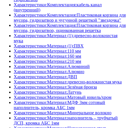
Характеристики:Комплектация:кабель канал
(внутренний)
Характеристики:Комплектация:Пластиковая корзина для
мусора, гидрозатвор и чугунной решеткой "звездочка"
Характеристики:Комплектация:Пластиковая корзина для
мусора, гидрозатвор, оцинкованная решетка
Характеристики:Материал (1):древесно-волокнистая
мука
Характеристики:Материал (1):ПВХ
Характеристики:Материал:110 мм
Характеристики:Материал:160 мм
Характеристики:Материал:210 мм
Характеристики:Материал:Алюминий
Характеристики:Материал:Алюмио
Характеристики:Материал:ДВП
Характеристики:Материал:древесно-волокнистая мука
Характеристики:Материал:Зелёная бронза
Характеристики:Материал:Латунь
Характеристики:Материал:Матовый никель/хром
Характеристики:Материал:МДФ 3мм сотовый
наполнитель, кромка AБC 1мм
Характеристики:Материал:Минеральное волокно
Характеристики:Материал:наполнитель – трубчатый
ДСП, кромка AБC 1мм