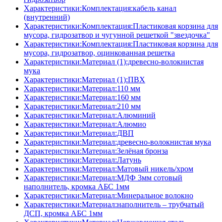
Характеристики:Комплектация:кабель канал
(внутренний)
Характеристики:Комплектация:Пластиковая корзина для
мусора, гидрозатвор и чугунной решеткой "звездочка"
Характеристики:Комплектация:Пластиковая корзина для
мусора, гидрозатвор, оцинкованная решетка
Характеристики:Материал (1):древесно-волокнистая
мука
Характеристики:Материал (1):ПВХ
Характеристики:Материал:110 мм
Характеристики:Материал:160 мм
Характеристики:Материал:210 мм
Характеристики:Материал:Алюминий
Характеристики:Материал:Алюмио
Характеристики:Материал:ДВП
Характеристики:Материал:древесно-волокнистая мука
Характеристики:Материал:Зелёная бронза
Характеристики:Материал:Латунь
Характеристики:Материал:Матовый никель/хром
Характеристики:Материал:МДФ 3мм сотовый
наполнитель, кромка AБC 1мм
Характеристики:Материал:Минеральное волокно
Характеристики:Материал:наполнитель – трубчатый
ДСП, кромка AБC 1мм