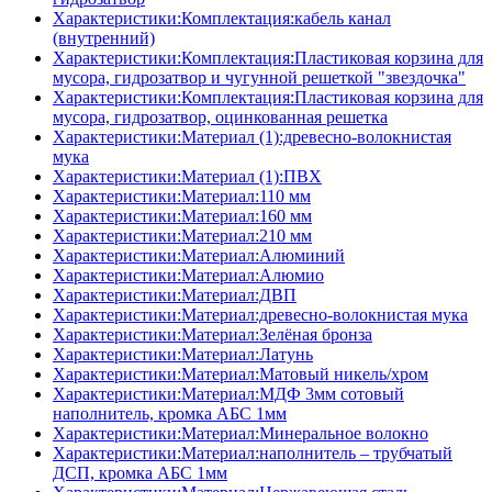
Характеристики:Комплектация:кабель канал
(внутренний)
Характеристики:Комплектация:Пластиковая корзина для
мусора, гидрозатвор и чугунной решеткой "звездочка"
Характеристики:Комплектация:Пластиковая корзина для
мусора, гидрозатвор, оцинкованная решетка
Характеристики:Материал (1):древесно-волокнистая
мука
Характеристики:Материал (1):ПВХ
Характеристики:Материал:110 мм
Характеристики:Материал:160 мм
Характеристики:Материал:210 мм
Характеристики:Материал:Алюминий
Характеристики:Материал:Алюмио
Характеристики:Материал:ДВП
Характеристики:Материал:древесно-волокнистая мука
Характеристики:Материал:Зелёная бронза
Характеристики:Материал:Латунь
Характеристики:Материал:Матовый никель/хром
Характеристики:Материал:МДФ 3мм сотовый
наполнитель, кромка AБC 1мм
Характеристики:Материал:Минеральное волокно
Характеристики:Материал:наполнитель – трубчатый
ДСП, кромка AБC 1мм