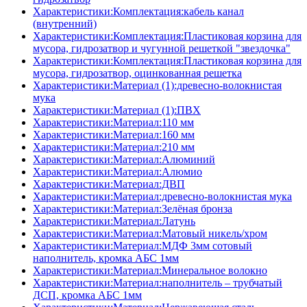
Характеристики:Комплектация:кабель канал
(внутренний)
Характеристики:Комплектация:Пластиковая корзина для
мусора, гидрозатвор и чугунной решеткой "звездочка"
Характеристики:Комплектация:Пластиковая корзина для
мусора, гидрозатвор, оцинкованная решетка
Характеристики:Материал (1):древесно-волокнистая
мука
Характеристики:Материал (1):ПВХ
Характеристики:Материал:110 мм
Характеристики:Материал:160 мм
Характеристики:Материал:210 мм
Характеристики:Материал:Алюминий
Характеристики:Материал:Алюмио
Характеристики:Материал:ДВП
Характеристики:Материал:древесно-волокнистая мука
Характеристики:Материал:Зелёная бронза
Характеристики:Материал:Латунь
Характеристики:Материал:Матовый никель/хром
Характеристики:Материал:МДФ 3мм сотовый
наполнитель, кромка AБC 1мм
Характеристики:Материал:Минеральное волокно
Характеристики:Материал:наполнитель – трубчатый
ДСП, кромка AБC 1мм