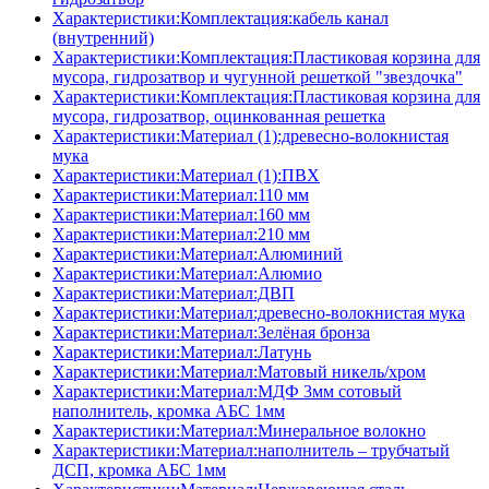
Характеристики:Комплектация:кабель канал
(внутренний)
Характеристики:Комплектация:Пластиковая корзина для
мусора, гидрозатвор и чугунной решеткой "звездочка"
Характеристики:Комплектация:Пластиковая корзина для
мусора, гидрозатвор, оцинкованная решетка
Характеристики:Материал (1):древесно-волокнистая
мука
Характеристики:Материал (1):ПВХ
Характеристики:Материал:110 мм
Характеристики:Материал:160 мм
Характеристики:Материал:210 мм
Характеристики:Материал:Алюминий
Характеристики:Материал:Алюмио
Характеристики:Материал:ДВП
Характеристики:Материал:древесно-волокнистая мука
Характеристики:Материал:Зелёная бронза
Характеристики:Материал:Латунь
Характеристики:Материал:Матовый никель/хром
Характеристики:Материал:МДФ 3мм сотовый
наполнитель, кромка AБC 1мм
Характеристики:Материал:Минеральное волокно
Характеристики:Материал:наполнитель – трубчатый
ДСП, кромка AБC 1мм