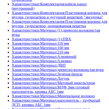
Характеристики:Комплектация:кабель канал
(внутренний)
Характеристики:Комплектация:Пластиковая корзина для
мусора, гидрозатвор и чугунной решеткой "звездочка"
Характеристики:Комплектация:Пластиковая корзина для
мусора, гидрозатвор, оцинкованная решетка
Характеристики:Материал (1):древесно-волокнистая
мука
Характеристики:Материал (1):ПВХ
Характеристики:Материал:110 мм
Характеристики:Материал:160 мм
Характеристики:Материал:210 мм
Характеристики:Материал:Алюминий
Характеристики:Материал:Алюмио
Характеристики:Материал:ДВП
Характеристики:Материал:древесно-волокнистая мука
Характеристики:Материал:Зелёная бронза
Характеристики:Материал:Латунь
Характеристики:Материал:Матовый никель/хром
Характеристики:Материал:МДФ 3мм сотовый
наполнитель, кромка AБC 1мм
Характеристики:Материал:Минеральное волокно
Характеристики:Материал:наполнитель – трубчатый
ДСП, кромка AБC 1мм