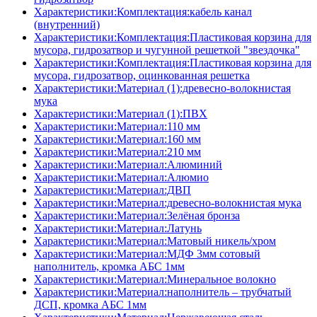
Характеристики:Комплектация:кабель канал
(внутренний)
Характеристики:Комплектация:Пластиковая корзина для
мусора, гидрозатвор и чугунной решеткой "звездочка"
Характеристики:Комплектация:Пластиковая корзина для
мусора, гидрозатвор, оцинкованная решетка
Характеристики:Материал (1):древесно-волокнистая
мука
Характеристики:Материал (1):ПВХ
Характеристики:Материал:110 мм
Характеристики:Материал:160 мм
Характеристики:Материал:210 мм
Характеристики:Материал:Алюминий
Характеристики:Материал:Алюмио
Характеристики:Материал:ДВП
Характеристики:Материал:древесно-волокнистая мука
Характеристики:Материал:Зелёная бронза
Характеристики:Материал:Латунь
Характеристики:Материал:Матовый никель/хром
Характеристики:Материал:МДФ 3мм сотовый
наполнитель, кромка AБC 1мм
Характеристики:Материал:Минеральное волокно
Характеристики:Материал:наполнитель – трубчатый
ДСП, кромка AБC 1мм