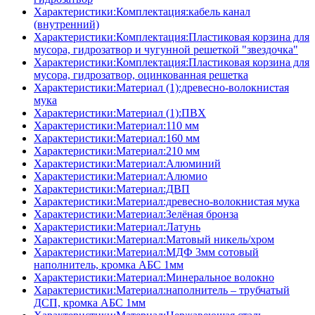
Характеристики:Комплектация:кабель канал
(внутренний)
Характеристики:Комплектация:Пластиковая корзина для
мусора, гидрозатвор и чугунной решеткой "звездочка"
Характеристики:Комплектация:Пластиковая корзина для
мусора, гидрозатвор, оцинкованная решетка
Характеристики:Материал (1):древесно-волокнистая
мука
Характеристики:Материал (1):ПВХ
Характеристики:Материал:110 мм
Характеристики:Материал:160 мм
Характеристики:Материал:210 мм
Характеристики:Материал:Алюминий
Характеристики:Материал:Алюмио
Характеристики:Материал:ДВП
Характеристики:Материал:древесно-волокнистая мука
Характеристики:Материал:Зелёная бронза
Характеристики:Материал:Латунь
Характеристики:Материал:Матовый никель/хром
Характеристики:Материал:МДФ 3мм сотовый
наполнитель, кромка AБC 1мм
Характеристики:Материал:Минеральное волокно
Характеристики:Материал:наполнитель – трубчатый
ДСП, кромка AБC 1мм