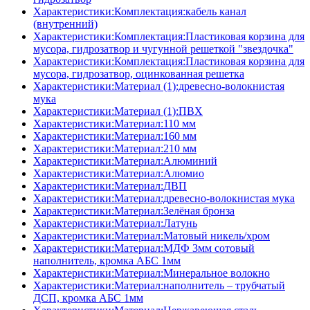
Характеристики:Комплектация:кабель канал
(внутренний)
Характеристики:Комплектация:Пластиковая корзина для
мусора, гидрозатвор и чугунной решеткой "звездочка"
Характеристики:Комплектация:Пластиковая корзина для
мусора, гидрозатвор, оцинкованная решетка
Характеристики:Материал (1):древесно-волокнистая
мука
Характеристики:Материал (1):ПВХ
Характеристики:Материал:110 мм
Характеристики:Материал:160 мм
Характеристики:Материал:210 мм
Характеристики:Материал:Алюминий
Характеристики:Материал:Алюмио
Характеристики:Материал:ДВП
Характеристики:Материал:древесно-волокнистая мука
Характеристики:Материал:Зелёная бронза
Характеристики:Материал:Латунь
Характеристики:Материал:Матовый никель/хром
Характеристики:Материал:МДФ 3мм сотовый
наполнитель, кромка AБC 1мм
Характеристики:Материал:Минеральное волокно
Характеристики:Материал:наполнитель – трубчатый
ДСП, кромка AБC 1мм