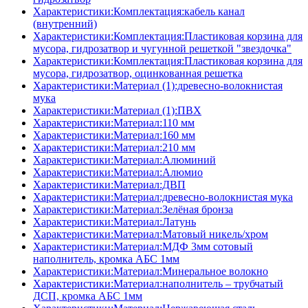
Характеристики:Комплектация:кабель канал
(внутренний)
Характеристики:Комплектация:Пластиковая корзина для
мусора, гидрозатвор и чугунной решеткой "звездочка"
Характеристики:Комплектация:Пластиковая корзина для
мусора, гидрозатвор, оцинкованная решетка
Характеристики:Материал (1):древесно-волокнистая
мука
Характеристики:Материал (1):ПВХ
Характеристики:Материал:110 мм
Характеристики:Материал:160 мм
Характеристики:Материал:210 мм
Характеристики:Материал:Алюминий
Характеристики:Материал:Алюмио
Характеристики:Материал:ДВП
Характеристики:Материал:древесно-волокнистая мука
Характеристики:Материал:Зелёная бронза
Характеристики:Материал:Латунь
Характеристики:Материал:Матовый никель/хром
Характеристики:Материал:МДФ 3мм сотовый
наполнитель, кромка AБC 1мм
Характеристики:Материал:Минеральное волокно
Характеристики:Материал:наполнитель – трубчатый
ДСП, кромка AБC 1мм