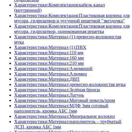
Характеристики:Комплектация:кабель канал
(внутренний)
Характеристики:Комплектация:Пластиковая корзина для
мусора, гидрозатвор и чугунной решеткой "звездочка"
Характеристики:Комплектация:Пластиковая корзина для
мусора, гидрозатвор, оцинкованная решетка
Характеристики:Материал (1):древесно-волокнистая
мука
Характеристики:Материал (1):ПВХ
Характеристики:Материал:110 мм
Характеристики:Материал:160 мм
Характеристики:Материал:210 мм
Характеристики:Материал:Алюминий
Характеристики:Материал:Алюмио
Характеристики:Материал:ДВП
Характеристики:Материал:древесно-волокнистая мука
Характеристики:Материал:Зелёная бронза
Характеристики:Материал:Латунь
Характеристики:Материал:Матовый никель/хром
Характеристики:Материал:МДФ 3мм сотовый
наполнитель, кромка AБC 1мм
Характеристики:Материал:Минеральное волокно
Характеристики:Материал:наполнитель – трубчатый
ДСП, кромка AБC 1мм