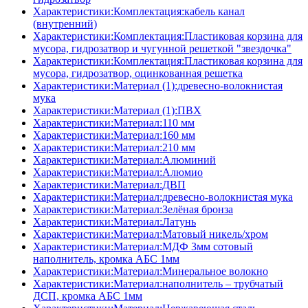
Характеристики:Комплектация:кабель канал
(внутренний)
Характеристики:Комплектация:Пластиковая корзина для
мусора, гидрозатвор и чугунной решеткой "звездочка"
Характеристики:Комплектация:Пластиковая корзина для
мусора, гидрозатвор, оцинкованная решетка
Характеристики:Материал (1):древесно-волокнистая
мука
Характеристики:Материал (1):ПВХ
Характеристики:Материал:110 мм
Характеристики:Материал:160 мм
Характеристики:Материал:210 мм
Характеристики:Материал:Алюминий
Характеристики:Материал:Алюмио
Характеристики:Материал:ДВП
Характеристики:Материал:древесно-волокнистая мука
Характеристики:Материал:Зелёная бронза
Характеристики:Материал:Латунь
Характеристики:Материал:Матовый никель/хром
Характеристики:Материал:МДФ 3мм сотовый
наполнитель, кромка AБC 1мм
Характеристики:Материал:Минеральное волокно
Характеристики:Материал:наполнитель – трубчатый
ДСП, кромка AБC 1мм