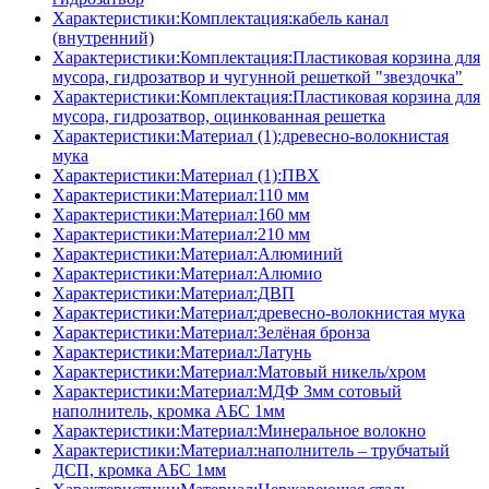
Характеристики:Комплектация:кабель канал
(внутренний)
Характеристики:Комплектация:Пластиковая корзина для
мусора, гидрозатвор и чугунной решеткой "звездочка"
Характеристики:Комплектация:Пластиковая корзина для
мусора, гидрозатвор, оцинкованная решетка
Характеристики:Материал (1):древесно-волокнистая
мука
Характеристики:Материал (1):ПВХ
Характеристики:Материал:110 мм
Характеристики:Материал:160 мм
Характеристики:Материал:210 мм
Характеристики:Материал:Алюминий
Характеристики:Материал:Алюмио
Характеристики:Материал:ДВП
Характеристики:Материал:древесно-волокнистая мука
Характеристики:Материал:Зелёная бронза
Характеристики:Материал:Латунь
Характеристики:Материал:Матовый никель/хром
Характеристики:Материал:МДФ 3мм сотовый
наполнитель, кромка AБC 1мм
Характеристики:Материал:Минеральное волокно
Характеристики:Материал:наполнитель – трубчатый
ДСП, кромка AБC 1мм