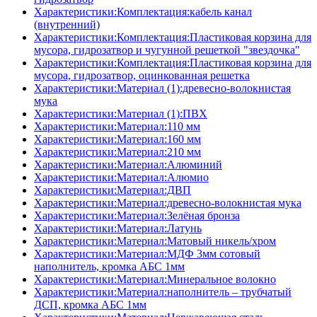
Характеристики:Комплектация:кабель канал
(внутренний)
Характеристики:Комплектация:Пластиковая корзина для
мусора, гидрозатвор и чугунной решеткой "звездочка"
Характеристики:Комплектация:Пластиковая корзина для
мусора, гидрозатвор, оцинкованная решетка
Характеристики:Материал (1):древесно-волокнистая
мука
Характеристики:Материал (1):ПВХ
Характеристики:Материал:110 мм
Характеристики:Материал:160 мм
Характеристики:Материал:210 мм
Характеристики:Материал:Алюминий
Характеристики:Материал:Алюмио
Характеристики:Материал:ДВП
Характеристики:Материал:древесно-волокнистая мука
Характеристики:Материал:Зелёная бронза
Характеристики:Материал:Латунь
Характеристики:Материал:Матовый никель/хром
Характеристики:Материал:МДФ 3мм сотовый
наполнитель, кромка AБC 1мм
Характеристики:Материал:Минеральное волокно
Характеристики:Материал:наполнитель – трубчатый
ДСП, кромка AБC 1мм